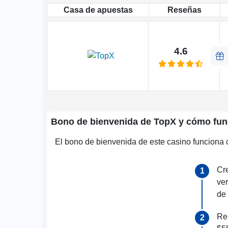
Casa de apuestas
Reseñas
4.6
Bono de bienvenida de TopX y cómo fun
El bono de bienvenida de este casino funciona 
Cre
1
ver
de 
Rea
2