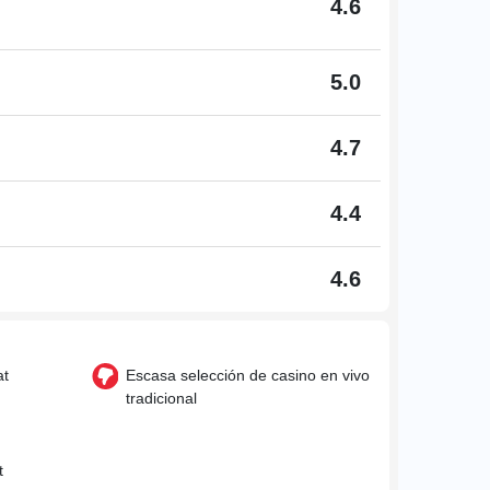
4.6
5.0
4.7
4.4
4.6
at
Escasa selección de casino en vivo
tradicional
t