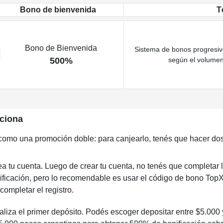
Bono de bienvenida
T
Bono de Bienvenida
Sistema de bonos progresiv
500%
según el volumen
ciona
como una promoción doble: para canjearlo, tenés que hacer dos 
a tu cuenta. Luego de crear tu cuenta, no tenés que completar 
ificación, pero lo recomendable es usar el código de bono Top
completar el registro.
liza el primer depósito. Podés escoger depositar entre $5.000 