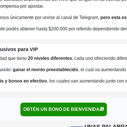
ecompensa por apostar.
esos únicamente por unirse al canal de Telegram,
pero esta e
nde podés obtener hasta $200.000 por referido dependiendo del 
lusivos para VIP
idad que tiene
20 niveles diferentes
, cada uno ofreciendo dife
uisito:
ganar el monto preestablecido
, el cual va aumentando
tis y bonos en efectivo
, los cuales van aumentando junto con 
OBTÉN UN BONO DE BIENVENIDA🎁
UNAS PALABRA