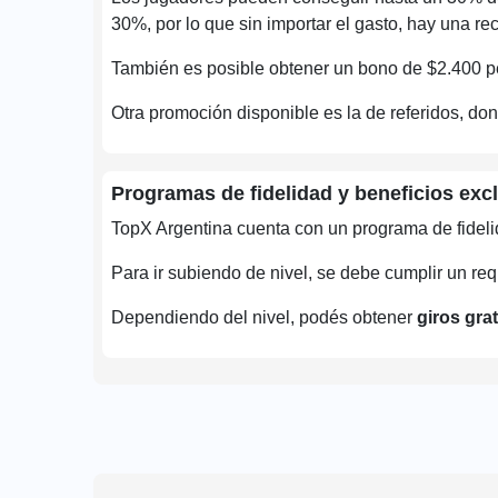
30%, por lo que sin importar el gasto, hay una r
También es posible obtener un bono de $2.400 p
Otra promoción disponible es la de referidos, do
Programas de fidelidad y beneficios exc
TopX Argentina cuenta con un programa de fidel
Para ir subiendo de nivel, se debe cumplir un req
Dependiendo del nivel, podés obtener
giros gra