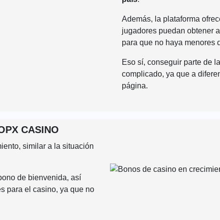
Además, la plataforma ofrec
jugadores puedan obtener ay
para que no haya menores de
Eso sí, conseguir parte de 
complicado, ya que a diferen
página.
OPX CASINO
nto, similar a la situación
bono de bienvenida, así
 para el casino, ya que no