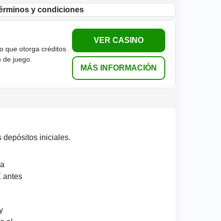
érminos y condiciones
VER CASINO
o que otorga créditos
 de juego.
MÁS INFORMACIÓN
depósitos iniciales.
la
X antes
y