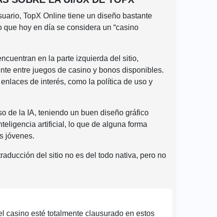
suario, TopX Online tiene un diseño bastante
o que hoy en día se considera un “casino
ncuentran en la parte izquierda del sitio,
nte entre juegos de casino y bonos disponibles.
s enlaces de interés, como la política de uso y
o de la IA, teniendo un buen diseño gráfico
eligencia artificial, lo que de alguna forma
s jóvenes.
raducción del sitio no es del todo nativa, pero no
l casino esté totalmente clausurado en estos