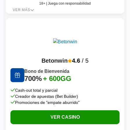
18+ | Juega con responsabilidad
VER MÁS
Betonwin
4.6
/
5
Bono de Bienvenida
700%
+ 600GG
Cash-out total y parcial
Creador de apuestas (Bet Builder)
Promociones de "empate aburrido"
VER CASINO