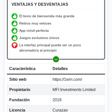
VENTAJAS Y DESVENTAJAS
El bono de bienvenida más grande
Retiros muy veloces
App móvil perfecta
Juegos exclusivos únicos
La interfaz principal puede ser un poco
abrumadora al principio
Característica
Detalles
Sitio web
https://1win.com/
Propietario
MFI Investments Limited
Fundación
2018
Licencia
Curazao