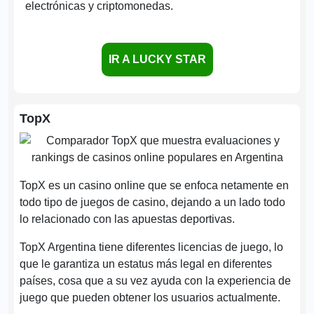
electrónicas y criptomonedas.
IR A LUCKY STAR
TopX
TopX es un casino online que se enfoca netamente en
todo tipo de juegos de casino, dejando a un lado todo
lo relacionado con las apuestas deportivas.
TopX Argentina tiene diferentes licencias de juego, lo
que le garantiza un estatus más legal en diferentes
países, cosa que a su vez ayuda con la experiencia de
juego que pueden obtener los usuarios actualmente.