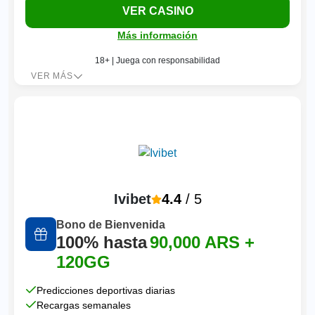
VER CASINO
Más información
18+ | Juega con responsabilidad
VER MÁS
Ivibet
4.4
/
5
Bono de Bienvenida
100% hasta
90,000 ARS +
120GG
Predicciones deportivas diarias
Recargas semanales