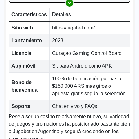
Características
Detalles
Sitio web
https://jugabet.com/
Lanzamiento
2023
Licencia
Curaçao Gaming Control Board
App móvil
Sí, para Android como APK
100% de bonificación por hasta
Bono de
$150.000 ARS más giros o
bienvenida
apuesta gratis según la selección
Soporte
Chat en vivo y FAQs
Pese a ser un casino relativamente nuevo, su variedad
de juegos y promociones ha posicionado bastante bien
a Jugabet en Argentina y seguirá creciendo en los
próximos meses.