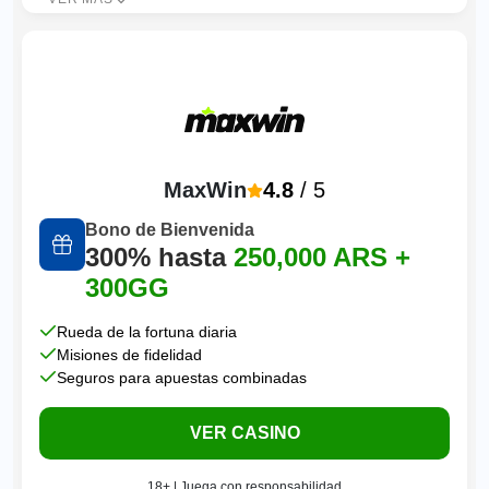
MaxWin
4.8
/
5
Bono de Bienvenida
300% hasta
250,000 ARS +
300GG
Rueda de la fortuna diaria
Misiones de fidelidad
Seguros para apuestas combinadas
VER CASINO
18+ | Juega con responsabilidad