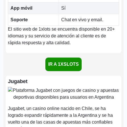
App móvil
Sí
Soporte
Chat en vivo y email.
El sitio web de 1xlots se encuentra disponible en 20+
idiomas y su servicio de atención al cliente es de
rápida respuesta y alta calidad.
IR A 1XSLOTS
Jugabet
Jugabet, un casino online nacido en Chile, se ha
logrado expandir rápidamente a la Argentina y se ha
vuelto una de las casas de apuestas más confiables