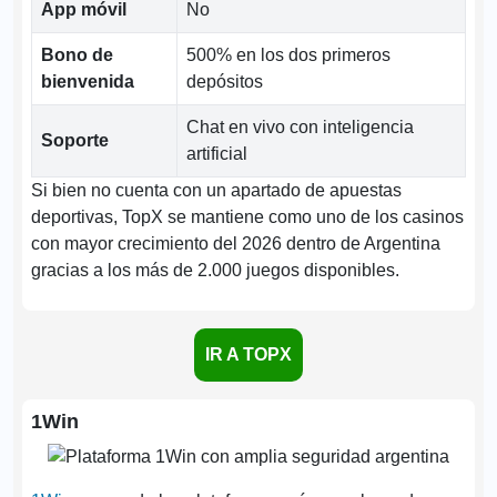
App móvil
No
Bono de
500% en los dos primeros
bienvenida
depósitos
Chat en vivo con inteligencia
Soporte
artificial
Si bien no cuenta con un apartado de apuestas
deportivas, TopX se mantiene como uno de los casinos
con mayor crecimiento del 2026 dentro de Argentina
gracias a los más de 2.000 juegos disponibles.
IR A TOPX
1Win