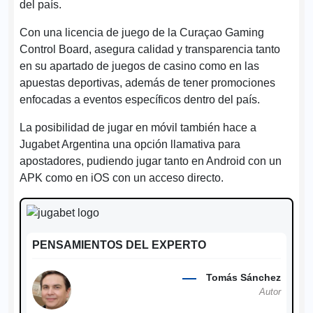
del país.
Con una licencia de juego de la Curaçao Gaming
Control Board, asegura calidad y transparencia tanto
en su apartado de juegos de casino como en las
apuestas deportivas, además de tener promociones
enfocadas a eventos específicos dentro del país.
La posibilidad de jugar en móvil también hace a
Jugabet Argentina una opción llamativa para
apostadores, pudiendo jugar tanto en Android con un
APK como en iOS con un acceso directo.
PENSAMIENTOS DEL EXPERTO
Tomás Sánchez
Autor